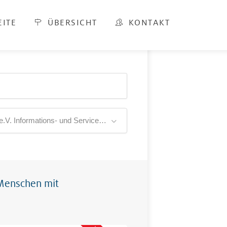
EITE
ÜBERSICHT
KONTAKT
BLWG e.V. Informations- und Servicestelle für Menschen mit Hörbehinderung im Bezirk Oberpfalz
 Menschen mit