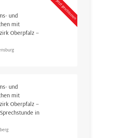
Jetzt geschlossen
ns- und
chen mit
irk Oberpfalz –
ensburg
ns- und
chen mit
irk Oberpfalz –
Sprechstunde in
berg