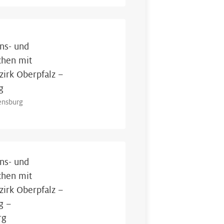
ns- und
chen mit
irk Oberpfalz –
g
ensburg
ns- und
chen mit
irk Oberpfalz –
g –
rg