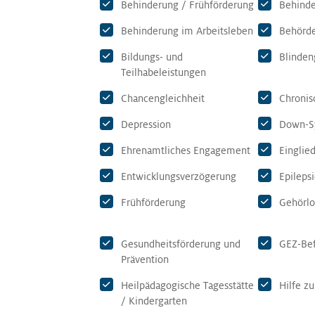
Behinderung / Frühförderung
Behinde
Behinderung im Arbeitsleben
Behörde
Bildungs- und
Blinden
Teilhabeleistungen
Chancengleichheit
Chronis
Depression
Down-S
Ehrenamtliches Engagement
Einglie
Entwicklungsverzögerung
Epileps
Frühförderung
Gehörlo
Gesundheitsförderung und
GEZ-Bef
Prävention
Heilpädagogische Tagesstätte
Hilfe z
/ Kindergarten