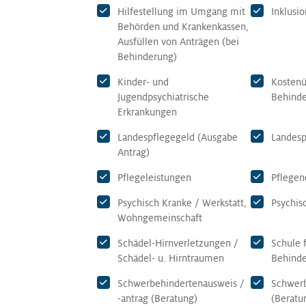
Hilfestellung im Umgang mit
Inklusio
Behörden und Krankenkassen,
Ausfüllen von Anträgen (bei
Behinderung)
Kinder- und
Kosten
Jugendpsychiatrische
Behind
Erkrankungen
Landespflegegeld (Ausgabe
Landesp
Antrag)
Pflegeleistungen
Pflegen
Psychisch Kranke / Werkstatt,
Psychis
Wohngemeinschaft
Schädel-Hirnverletzungen /
Schule 
Schädel- u. Hirntraumen
Behind
Schwerbehindertenausweis /
Schwerb
-antrag (Beratung)
(Beratu