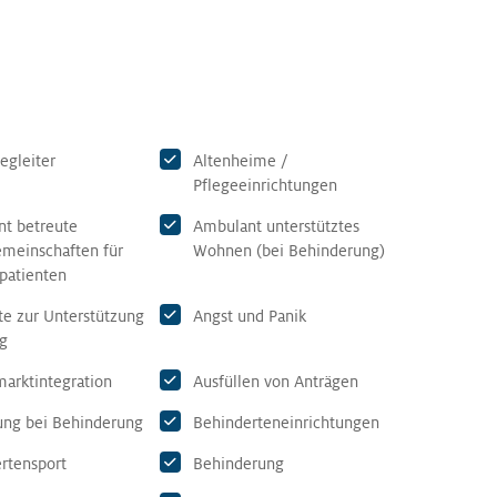
egleiter
Altenheime /
Pflegeeinrichtungen
t betreute
Ambulant unterstütztes
meinschaften für
Wohnen (bei Behinderung)
vpatienten
e zur Unterstützung
Angst und Panik
ag
marktintegration
Ausfüllen von Anträgen
ung bei Behinderung
Behinderteneinrichtungen
rtensport
Behinderung