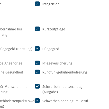
n
Integration
übernahme bei
Kurzzeitpflege
erung
flegegeld (Beratung)
Pflegegrad
de Angehörige
Pflegeversicherung
che Gesundheit
Rundfunkgebührenbefreiung
für Menschen mit
Schwerbehindertenantrag
erung
(Ausgabe)
ehindertenparkausweis
Schwerbehinderung im Beruf
ng)