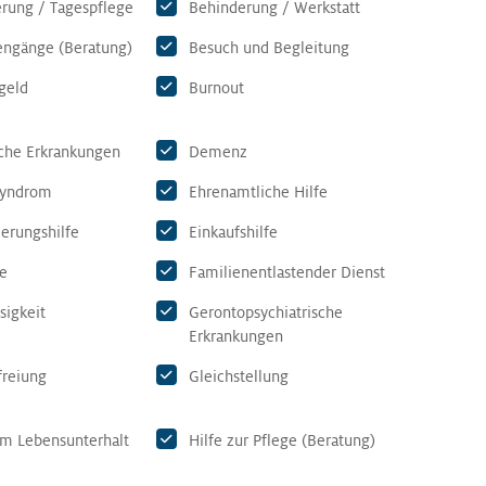
rung / Tagespflege
Behinderung / Werkstatt
ngänge (Beratung)
Besuch und Begleitung
geld
Burnout
che Erkrankungen
Demenz
yndrom
Ehrenamtliche Hilfe
derungshilfe
Einkaufshilfe
ie
Familienentlastender Dienst
sigkeit
Gerontopsychiatrische
Erkrankungen
reiung
Gleichstellung
um Lebensunterhalt
Hilfe zur Pflege (Beratung)