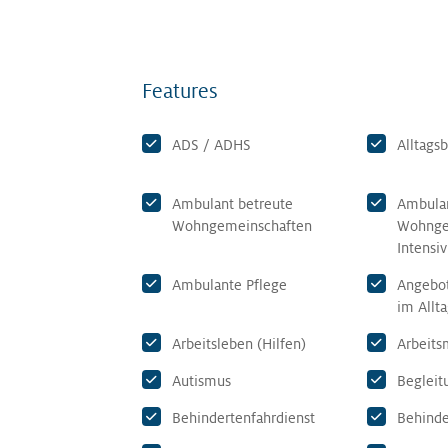
Features
ADS / ADHS
Alltagsb
Ambulant betreute
Ambulan
Wohngemeinschaften
Wohnge
Intensi
Ambulante Pflege
Angebot
im Allt
Arbeitsleben (Hilfen)
Arbeits
Autismus
Begleit
Behindertenfahrdienst
Behinde